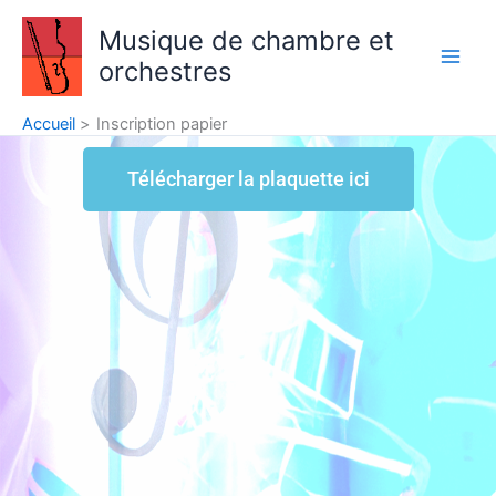
Aller
Musique de chambre et
au
orchestres
contenu
Accueil
Inscription papier
Télécharger la plaquette ici